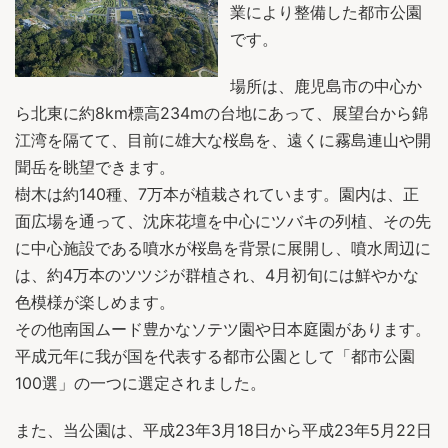
業により整備した都市公園
です。
場所は、鹿児島市の中心か
ら北東に約8km標高234mの台地にあって、展望台から錦
江湾を隔てて、目前に雄大な桜島を、遠くに霧島連山や開
聞岳を眺望できます。
樹木は約140種、7万本が植栽されています。園内は、正
面広場を通って、沈床花壇を中心にツバキの列植、その先
に中心施設である噴水が桜島を背景に展開し、噴水周辺に
は、約4万本のツツジが群植され、4月初旬には鮮やかな
色模様が楽しめます。
その他南国ムード豊かなソテツ園や日本庭園があります。
平成元年に我が国を代表する都市公園として「都市公園
100選」の一つに選定されました。
また、当公園は、平成23年3月18日から平成23年5月22日